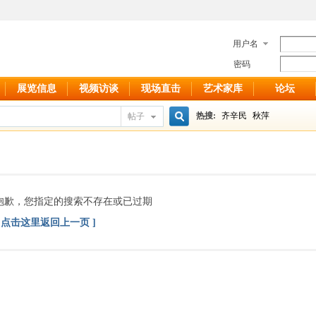
用户名
密码
展览信息
视频访谈
现场直击
艺术家库
论坛
热搜:
齐辛民
秋萍
帖子
搜
索
抱歉，您指定的搜索不存在或已过期
[ 点击这里返回上一页 ]