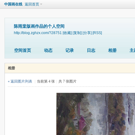
中国画在线
返回首页
陈雨棠版画作品的个人空间
http://blog.zghzx.com/?28751
[收藏]
[复制]
[分享]
[RSS]
空间首页
动态
记录
日志
相册
主
相册
« 返回图片列表
|
当前第 4 张
|
共 7 张图片