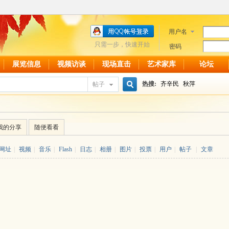
用户名
只需一步，快速开始
密码
展览信息
视频访谈
现场直击
艺术家库
论坛
热搜:
齐辛民
秋萍
帖子
搜
我的分享
随便看看
索
网址
|
视频
|
音乐
|
Flash
|
日志
|
相册
|
图片
|
投票
|
用户
|
帖子
|
文章